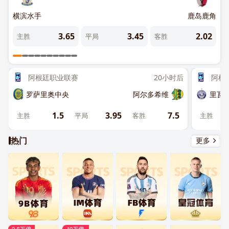
雷茨
横滨水手
鹿岛鹿角
大
.64
3.65
3.45
2.02
主胜
平局
客胜
主
关闭
阿根廷职业联赛
20小时后
阿根
先点击
，再
“添加到主屏幕”
罗萨里奥中央
阿尔多希维
里瓦
1.5
3.95
7.5
主胜
平局
客胜
主胜
热门
更多