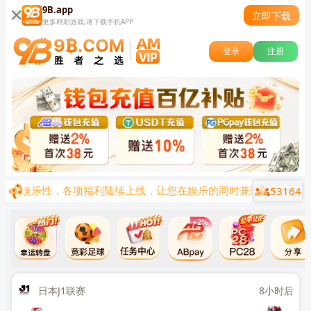
9B.app
立即下载
更多精彩游戏,请下载手机APP
登录
注册
53164
与娱乐性，各项福利陆续上线，让您在娱乐的同时兼顾0基础0投资
小时后
日本J1联赛
8小时后